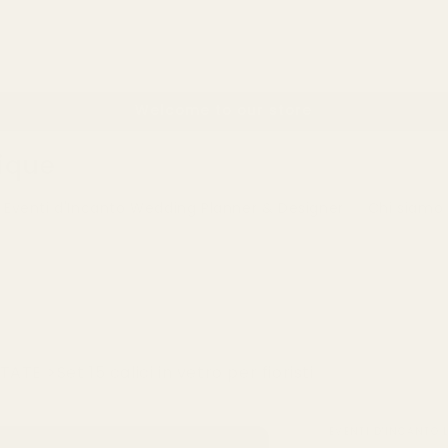
Welcome to our store
tique
 Eventi d'Incanto Wedding Planner & Designer
Chi siamo
Collezione Mathilde: ultimi pezzi in sconto. Non
aspettare!
TTATE
Set 15 calici in vetro per fioristi
EVENTI D'INCANTO 