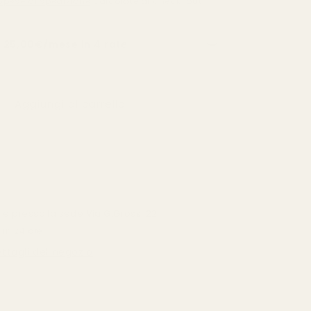
Spese di spedizione
calcolate al check-out.
Aggiungi al carrello
bile presso la sede
Via G.Grossi 22
 in 24 ore
ettagli del negozio