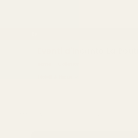
Vai
direttamente
ai contenuti
Facebook
Instagram
Eventi d'Incanto La Bou
Home
Collezioni
Contatti
Torna a
Gioielli & Bijoux
Facebook
Instagram
Home
MATERIALE PER EVENTI, CONFEZIONI E CONFE
Passa alle
informazioni