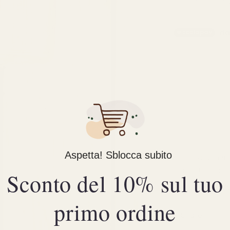
Imposte incluse.
listino
Aspetta! Sblocca subito
Ritiro disponi
Di solito pronto
Sconto del 10% sul tuo
Visualizza i d
primo ordine
Share