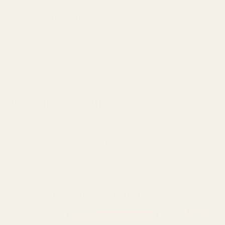
Di solito pronto in 24 ore
Visualizza i dettagli del negozio
Share
Recensioni Clienti
Recensioni prodotto (0)
Recensioni negozio (30)
Sort reviews by
Sii il primo a scrivere una recensione
Scrivi una recensione