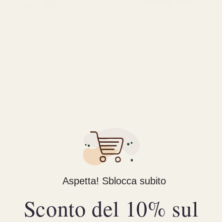
Apri
Aspetta! Sblocca subito
contenuti
multimediali
Sconto del 10% sul
1
su
1
/
3
in
finestra