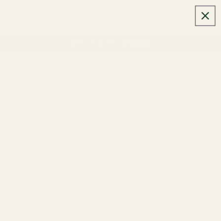
Vai
direttamente
ai contenuti
Welcome to our store
Eventi
d'Incanto La
Carrello
Boutique
Collezione Mathilde: ultimi pezzi in sconto. Non
aspettare!
Home
BOMBONIERE E OGGETTI d'OCCASIONE
Portaconfetti New Arte Giostra orsetto celeste Etm 24
pz
Passa alle
informazioni
sul
prodotto