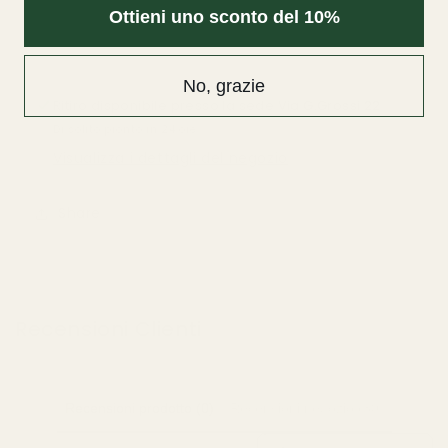
Ottieni uno sconto del 10%
No, grazie
Ritiro disponibile presso la sede
Via G.Grossi 22
Di solito pronto in 24 ore
Visualizza i dettagli del negozio
Share
Recensioni Clienti
Recensioni prodotto (0)
Recensioni negozio (30)
Sort reviews by