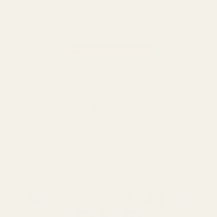
Sii il primo a scrivere una recensione
Scrivi una recensione
Nessun elemento trovato
Facebook
Instagram
Paese/Area geografica
Italia | EUR €
Metodi
di