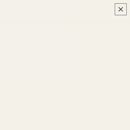
Vai
direttamente
ai contenuti
Welcome to our store
Eventi
d'Incanto La
Carrello
Boutique
Collezione Mathilde: ultimi pezzi in sconto. Non
aspettare!
Home
NATALE in Black Friday
Piattino torrone racconti di natale Wald
Passa alle
informazioni
sul
prodotto