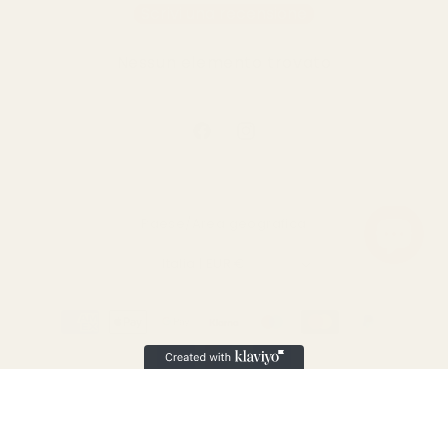
Scrivi una recensione
Nessun elemento trovato
Facebook
Instagram
Paese/Area geografica
Italia | EUR €
Metodi
di
pagamento
© 2026,
Eventi d'Incanto La Boutique
Powered by Shopify
Informativa sui rimborsi
Informativa sulla privacy
Termini e condizioni del servizio
Informativa sulle spedizioni