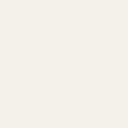
Ritiro disponibile presso la sede
Via G.Grossi 22
Di solito pronto in 24 ore
Visualizza i dettagli del negozio
Share
Recensioni Clienti
Recensioni prodotto (0)
Recensioni negozio (30)
Sort reviews by
Sii il primo a scrivere una recensione