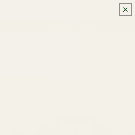
Vai
direttamente
ai contenuti
Welcome to our store
Eventi
d'Incanto La
Carrello
Boutique
Collezione Mathilde: ultimi pezzi in sconto. Non
aspettare!
Home
Black Friday
Pendente Venere di Milo con catenina
Passa alle
informazioni
sul
prodotto